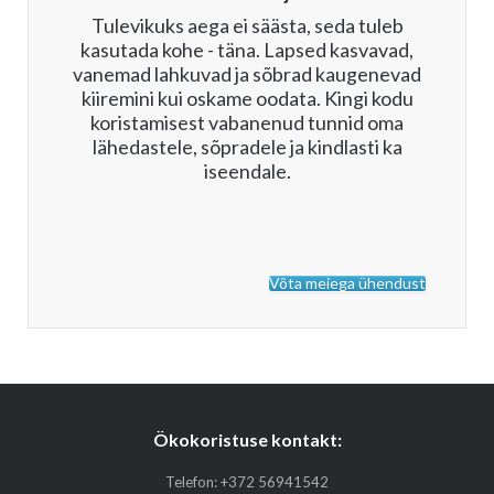
Tulevikuks aega ei säästa, seda tuleb
kasutada kohe - täna. Lapsed kasvavad,
vanemad lahkuvad ja sõbrad kaugenevad
kiiremini kui oskame oodata. Kingi kodu
koristamisest vabanenud tunnid oma
lähedastele, sõpradele ja kindlasti ka
iseendale.
Võta meiega ühendust
Ökokoristuse kontakt:
Telefon:
+372 56941542